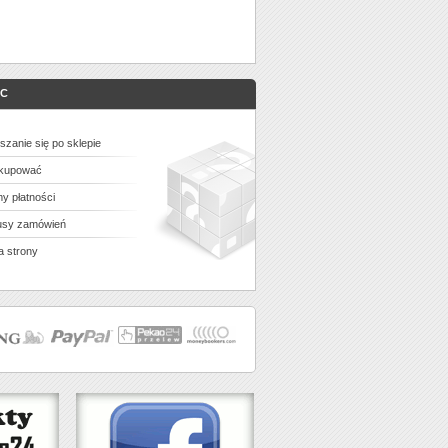
C
szanie się po sklepie
 kupować
y płatności
usy zamówień
 strony