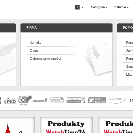
1
2
Następna ›
Ostatnia »
FIRMA
POMO
Kontakt
Poru
O nas
Jak
Ochrona prywatności
Form
Stat
Mapa