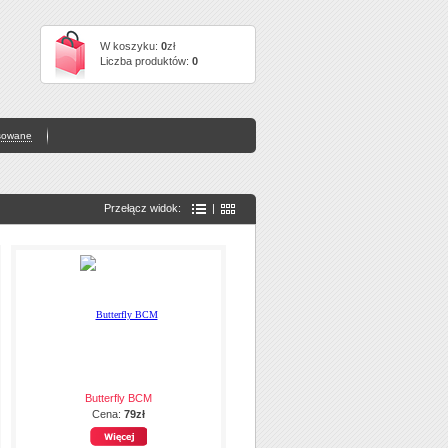
W koszyku:
0
zł
Liczba produktów:
0
sowane
Przełącz widok:
|
Butterfly BCM
Cena:
79zł