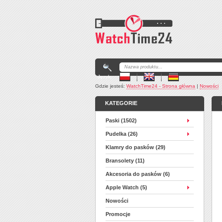
Język:
Gdzie jesteś:
WatchTime24 - Strona główna
|
Nowości
KATEGORIE
Paski (1502)
Pudelka (26)
Klamry do pasków (29)
Bransolety (11)
Akcesoria do pasków (6)
Apple Watch (5)
Nowości
Promocje