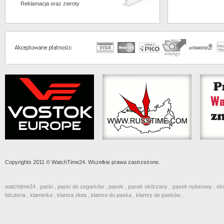
Reklamacja oraz zwroty
Copyrights 2011 © WatchTime24. Wszelkie prawa zastrzeżone.
watchtime24
,
paski
,
paski do zegarków
,
pasek
,
pasek skórzany
,
pasek nylonowy
,
sk
biżuteria
,
klamerka
,
klamra złota
,
klamra do paska
,
klamry do pasków
,