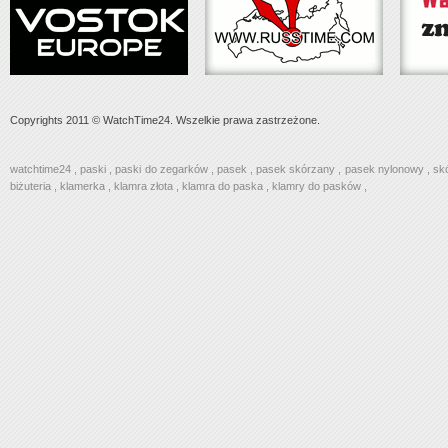
Copyrights 2011 © WatchTime24. Wszelkie prawa zastrzeżone.
watchtime24
,
paski
,
paski do zegarków
,
pasek
,
pasek skórzany
,
pasek nylonowy
,
sk
biżuteria
,
klamerka
,
klamra złota
,
klamra do paska
,
klamry do pasków
,