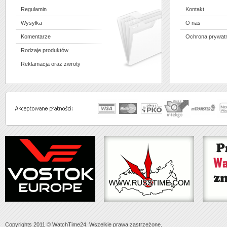
Regulamin
Kontakt
Wysyłka
O nas
Komentarze
Ochrona prywat
Rodzaje produktów
Reklamacja oraz zwroty
Copyrights 2011 © WatchTime24. Wszelkie prawa zastrzeżone.