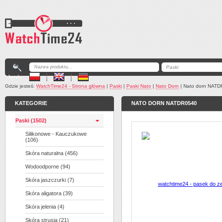
Język:
Gdzie jesteś:
WatchTime24 - Strona główna
|
Paski
|
Paski Nato
|
Nato Dorn
|
Nato dorn NAT
KATEGORIE
NATO DORN NATDR0540
Paski (1502)
Silikonowe - Kauczukowe
(106)
Skóra naturalna (456)
Wodoodporne (94)
Skóra jaszczurki (7)
Skóra aligatora (39)
Skóra jelenia (4)
Skóra strusia (21)