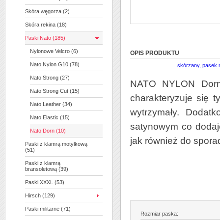
Skóra węgorza (2)
Skóra rekina (18)
Paski Nato (185)
Nylonowe Velcro (6)
OPIS PRODUKTU
Nato Nylon G10 (78)
Nato Strong (27)
NATO NYLON Dorn w
Nato Strong Cut (15)
charakteryzuje się 
Nato Leather (34)
wytrzymały. Dodatk
Nato Elastic (15)
satynowym co dodaje
Nato Dorn (10)
jak również do spor
Paski z klamrą motylkową
(51)
Paski z klamrą
bransoletową (39)
Paski XXXL (53)
Hirsch (129)
Paski militarne (71)
Rozmiar paska: