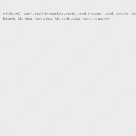
watchtime24
,
paski
,
paski do zegarków
,
pasek
,
pasek skórzany
,
pasek nylonowy
,
sk
biżuteria
,
klamerka
,
klamra złota
,
klamra do paska
,
klamry do pasków
,