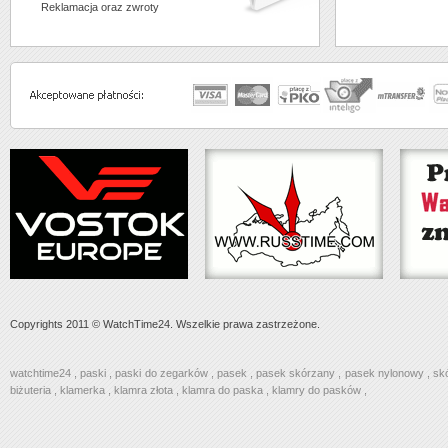
Reklamacja oraz zwroty
Copyrights 2011 © WatchTime24. Wszelkie prawa zastrzeżone.
watchtime24
,
paski
,
paski do zegarków
,
pasek
,
pasek skórzany
,
pasek nylonowy
,
sk
biżuteria
,
klamerka
,
klamra złota
,
klamra do paska
,
klamry do pasków
,