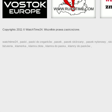
Copyrights 2011 © WatchTime24. Wszelkie prawa zastrzeżone.
watchtime24
,
paski
,
paski do zegarków
,
pasek
,
pasek skórzany
,
pasek nylonowy
,
sk
biżuteria
,
klamerka
,
klamra złota
,
klamra do paska
,
klamry do pasków
,