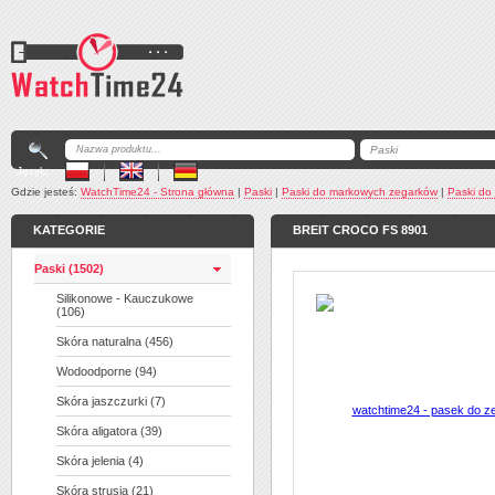
Język:
Gdzie jesteś:
WatchTime24 - Strona główna
|
Paski
|
Paski do markowych zegarków
|
Paski do 
KATEGORIE
BREIT CROCO FS 8901
Paski (1502)
Silikonowe - Kauczukowe
(106)
Skóra naturalna (456)
Wodoodporne (94)
Skóra jaszczurki (7)
Skóra aligatora (39)
Skóra jelenia (4)
Skóra strusia (21)