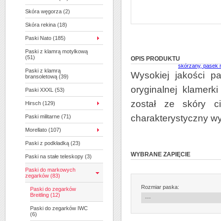
Skóra węgorza (2)
Skóra rekina (18)
Paski Nato (185)
Paski z klamrą motylkową
(51)
OPIS PRODUKTU
Paski z klamrą
Wysokiej jakości p
bransoletową (39)
oryginalnej klamerk
Paski XXXL (53)
został ze skóry c
Hirsch (129)
charakterystyczny wyg
Paski militarne (71)
Morellato (107)
Paski z podkładką (23)
WYBRANE ZAPIĘCIE
Paski na stałe teleskopy (3)
Paski do markowych
zegarków (83)
Rozmiar paska:
Paski do zegarków
Breitling (12)
Paski do zegarków IWC
(6)